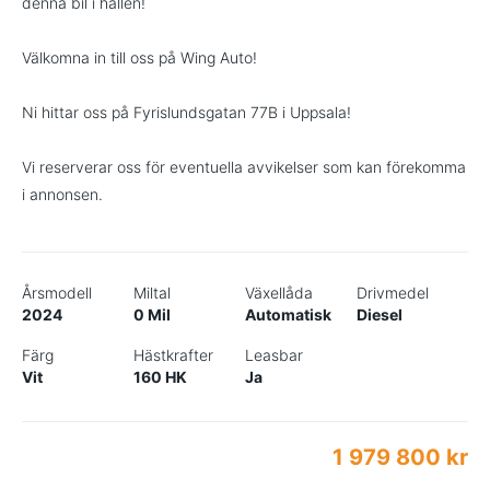
denna bil i hallen!
Välkomna in till oss på Wing Auto!
Ni hittar oss på Fyrislundsgatan 77B i Uppsala!
Vi reserverar oss för eventuella avvikelser som kan förekomma
i annonsen.
Årsmodell
Miltal
Växellåda
Drivmedel
2024
0 Mil
Automatisk
Diesel
Färg
Hästkrafter
Leasbar
Vit
160 HK
Ja
1 979 800 kr