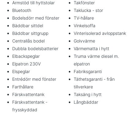
Armstöd till hyttstolar
Takfönster
Bluetooth
Taklucka - stor
Bodelsdörr med fönster
TV-hållare
Bäddbar sittdel
Vinkelsoffa
Bäddbar sittgrupp
Vinterisolerad avloppstank
Centrallås bodel
Golvvärme
Dubbla bodelsbatterier
Värmematta i hytt
Elbackspeglar
Truma värme diesel m.
Elpatron 230V
elpatron
Elspeglar
Fabriksgaranti
Entrédörr med fönster
Täthetsgaranti - från
Farthållare
tillverkare
Färskvattentank
Taksäng i hytt
Färskvattentank -
Långbäddar
frysskyddad