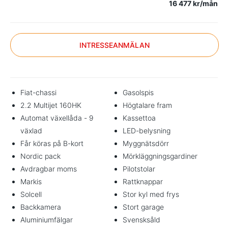
16 477 kr/mån
INTRESSEANMÄLAN
Fiat-chassi
Gasolspis
2.2 Multijet 160HK
Högtalare fram
Automat växellåda - 9
Kassettoa
växlad
LED-belysning
Får köras på B-kort
Myggnätsdörr
Nordic pack
Mörkläggningsgardiner
Avdragbar moms
Pilotstolar
Markis
Rattknappar
Solcell
Stor kyl med frys
Backkamera
Stort garage
Aluminiumfälgar
Svensksåld