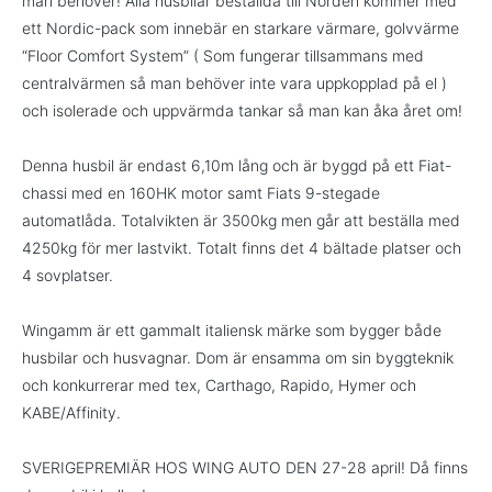
man behöver! Alla husbilar beställda till Norden kommer med
ett Nordic-pack som innebär en starkare värmare, golvvärme
“Floor Comfort System” ( Som fungerar tillsammans med
centralvärmen så man behöver inte vara uppkopplad på el )
och isolerade och uppvärmda tankar så man kan åka året om!
Denna husbil är endast 6,10m lång och är byggd på ett Fiat-
chassi med en 160HK motor samt Fiats 9-stegade
automatlåda. Totalvikten är 3500kg men går att beställa med
4250kg för mer lastvikt. Totalt finns det 4 bältade platser och
4 sovplatser.
Wingamm är ett gammalt italiensk märke som bygger både
husbilar och husvagnar. Dom är ensamma om sin byggteknik
och konkurrerar med tex, Carthago, Rapido, Hymer och
KABE/Affinity.
SVERIGEPREMIÄR HOS WING AUTO DEN 27-28 april! Då finns