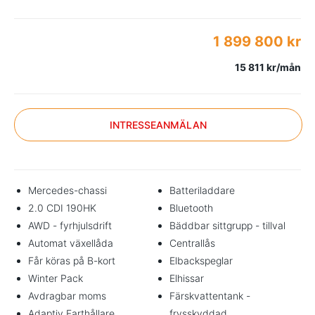
1 899 800 kr
15 811 kr/mån
INTRESSEANMÄLAN
Mercedes-chassi
Batteriladdare
2.0 CDI 190HK
Bluetooth
AWD - fyrhjulsdrift
Bäddbar sittgrupp - tillval
Automat växellåda
Centrallås
Får köras på B-kort
Elbackspeglar
Winter Pack
Elhissar
Avdragbar moms
Färskvattentank -
Adaptiv Farthållare
frysskyddad