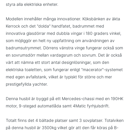
styra alla elektriska enheter.
Modellen innehåller många innovationer. Köksbänken av äkta
Kerrock och det "dolda" handfatet, badrummet med
innovativa glasdörrar med dubbla vingar i 180 graders vinkel,
som möjliggör en helt ny uppfattning om användningen av
badrumsutrymmet. Dörrens vänstra vinge fungerar också som
en sovrumsdörr mellan vardagsrum och sovrum. Det är också
värt att nämna ett stort antal designlösningar, som den
elektriska toaletten, som fungerar enligt "macerator"-systemet
med egen avfallstank, vilket är typiskt för större och mer
prestigefyllda yachter.
Denna husbil är byggd på ett Mercedes-chassi med en 190HK
motor, 9-stegad automatlåda samt 4Matic fyrhjulsdrift.
Totalt finns det 4 bältade platser samt 3 sovplatser. Totalviken
på denna husbil är 3500kg vilket gör att den får köras på B-