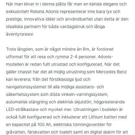
När man kliver in i denna plåtis får man en känsla elegans och
exklusivitet! Robeta Adonis representerar inte bara lyx och
prestige, innovativa idéer och användbarhet utan detta är den
idealiska partnern för både vardagsbruk och långa
äventyrsresor.
Trots längden, som är något mindre än 6m, är fordonet
utformat för att resa och rymma 2-4 personer. Adonis-
modellen är redan fullt utrustad och konfigurerad. När det
gäller chassit har det all möjlig utrustning som Mercedes Benz
kan leverera; från det förstklassiga ljud och
navigationssystemet till alla möjliga assistans- och
säkerhetssystem som döda vinkeln-varningssystem,
automatisk stängning och elektrisk skjutdörr, högpresterande
LED-strålkastare och mycket mer. Utrustningen i bodelen är
också fullt konfigurerad och inkluderar ett Lithium batteri med
en kapacitet på 100 Ah, elektriska tömningsventiler för
gråvatten, färskvatten och toalett samt en digital skärm för att