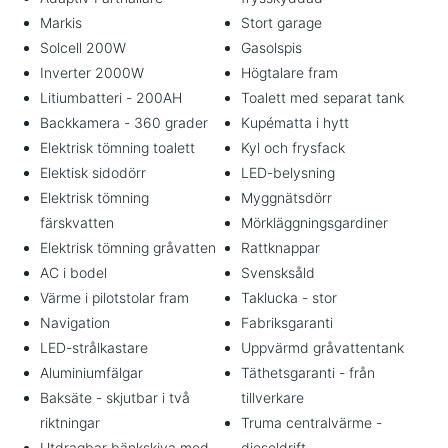
Markis
Stort garage
Solcell 200W
Gasolspis
Inverter 2000W
Högtalare fram
Litiumbatteri - 200AH
Toalett med separat tank
Backkamera - 360 grader
Kupématta i hytt
Elektrisk tömning toalett
Kyl och frysfack
Elektisk sidodörr
LED-belysning
Elektrisk tömning
Myggnätsdörr
färskvatten
Mörkläggningsgardiner
Elektrisk tömning gråvatten
Rattknappar
AC i bodel
Svensksåld
Värme i pilotstolar fram
Taklucka - stor
Navigation
Fabriksgaranti
LED-strålkastare
Uppvärmd gråvattentank
Aluminiumfälgar
Täthetsgaranti - från
Baksäte - skjutbar i två
tillverkare
riktningar
Truma centralvärme -
Utdragbar bänkskiva med
dieseldrift