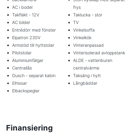
AC i bodel
frys
Takfläkt - 12V
Taklucka - stor
AC bildel
TV
Entrédörr med fönster
Vinkelsoffa
Elpatron 230V
Vinkelkök
Armstöd till hyttstolar
Vinteranpassad
Pilotstolar
Vinterisolerad avloppstank
Aluminiumfälgar
ALDE - vattenburen
Centrallås
centralvärme
Dusch - separat kabin
Taksäng i hytt
Elhissar
Långbäddar
Elbackspeglar
Finansiering