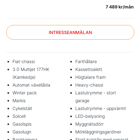
7 489 kr/mån
INTRESSEANMÄLAN
Fiat-chassi
Farthållare
3.0 Multijet 177HK
Kassettoalett
(Kamkedja)
Högtalare fram
Automat växellåda
Heavy-chassi
Winter pack
Lastutrymme - stort
Markis
garage
Cykelställ
Lastutrymme - uppvärmt
Solcell
LED-belysning
Gasolspis
Myggnätsdörr
Gasolugn
Mörkläggningsgardiner
Backkamera
Stort kylskåp med separat