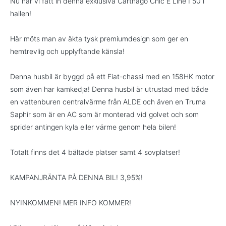
Nu har vi fått in denna exklusiva Carthago Chic E Line I 50 i
hallen!
Här möts man av äkta tysk premiumdesign som ger en
hemtrevlig och upplyftande känsla!
Denna husbil är byggd på ett Fiat-chassi med en 158HK motor
som även har kamkedja! Denna husbil är utrustad med både
en vattenburen centralvärme från ALDE och även en Truma
Saphir som är en AC som är monterad vid golvet och som
sprider antingen kyla eller värme genom hela bilen!
Totalt finns det 4 bältade platser samt 4 sovplatser!
KAMPANJRÄNTA PÅ DENNA BIL! 3,95%!
NYINKOMMEN! MER INFO KOMMER!