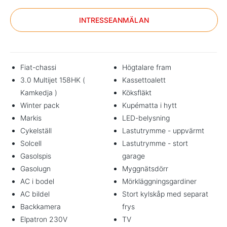
INTRESSEANMÄLAN
Fiat-chassi
Högtalare fram
3.0 Multijet 158HK (
Kassettoalett
Kamkedja )
Köksfläkt
Winter pack
Kupématta i hytt
Markis
LED-belysning
Cykelställ
Lastutrymme - uppvärmt
Solcell
Lastutrymme - stort
Gasolspis
garage
Gasolugn
Myggnätsdörr
AC i bodel
Mörkläggningsgardiner
AC bildel
Stort kylskåp med separat
Backkamera
frys
Elpatron 230V
TV