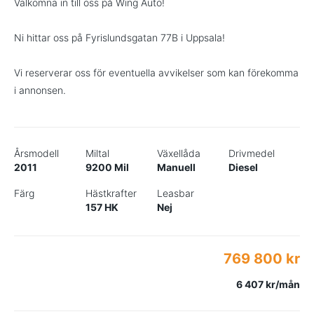
Välkomna in till oss på Wing Auto!
Ni hittar oss på Fyrislundsgatan 77B i Uppsala!
Vi reserverar oss för eventuella avvikelser som kan förekomma
i annonsen.
Årsmodell
Miltal
Växellåda
Drivmedel
2011
9200 Mil
Manuell
Diesel
Färg
Hästkrafter
Leasbar
157 HK
Nej
769 800 kr
6 407 kr/mån